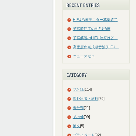
HIFU治療モニター募集終了
子宮腺筋症のHIFU治療
子宮筋腫のHIFU治療はど…
高密度焦点式超音波(HIFU…
ニュースゼロ
花と緑
[114]
海外出張・旅行
[79]
未分類
[21]
その他
[99]
拙文
[5]
プライベート
[92]