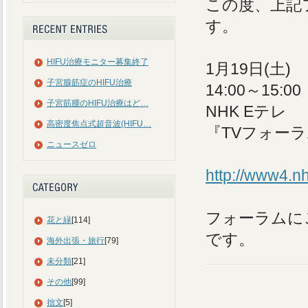
この度、上記
す。
HIFU治療モニター募集終了
1月19日(土)
子宮腺筋症のHIFU治療
14:00～15:00
子宮筋腫のHIFU治療はど…
NHK Eテレ
高密度焦点式超音波(HIFU…
『TVフォー
ニュースゼロ
http://www4.nh
フォーラムに
花と緑
[114]
です。
海外出張・旅行
[79]
未分類
[21]
その他
[99]
拙文
[5]