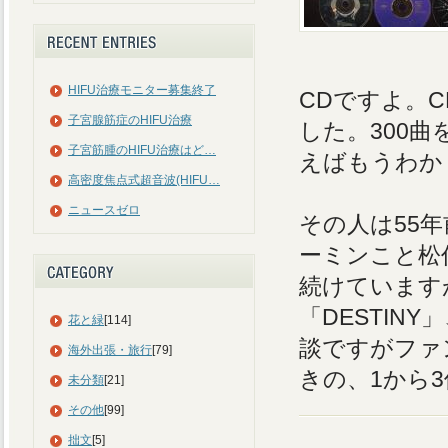
HIFU治療モニター募集終了
CDですよ。
子宮腺筋症のHIFU治療
した。300
子宮筋腫のHIFU治療はど…
えばもうわか
高密度焦点式超音波(HIFU…
ニュースゼロ
その人は55
ーミンこと松
続けています
「DESTIN
花と緑
[114]
談ですがファ
海外出張・旅行
[79]
きの、1から
未分類
[21]
その他
[99]
拙文
[5]