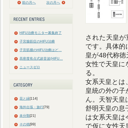
前の月へ
次の月へ
HIFU治療モニター募集終了
された天皇が
子宮腺筋症のHIFU治療
です。具体的に
子宮筋腫のHIFU治療はど…
皇が48代称
高密度焦点式超音波(HIFU…
女性で天皇に
ニュースゼロ
る。
女系天皇とは
皇統の外の子
ん。天智天皇
花と緑
[114]
舒明天皇の息
海外出張・旅行
[79]
は女系天皇は
未分類
[21]
その他
[99]
で仮に女性天