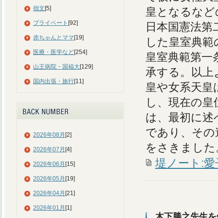
拙文
[5]
皇となるなど
プライベート
[92]
日本国憲法第
赤ちゃんとママ
[19]
した皇室典範
医療・医学など
[254]
皇室典範第一
山王病院・国福大
[129]
承する。以上
国内出張・旅行
[11]
皇や女系天皇
し、現在の皇
は、最初に述
であり、その
2026年08月
[2]
をさきました
2026年07月
[4]
堤ノート:愛
2026年06月
[15]
2026年05月
[19]
2026年04月
[21]
2026年01月
[1]
木下勝之先生を