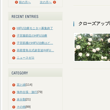
前の月へ
次の月へ
クローズアップI
HIFU治療モニター募集終了
子宮腺筋症のHIFU治療
子宮筋腫のHIFU治療はど…
高密度焦点式超音波(HIFU…
ニュースゼロ
花と緑
[114]
海外出張・旅行
[79]
未分類
[21]
その他
[99]