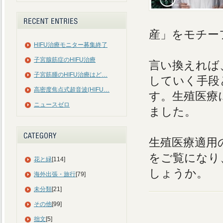
産」をモチー
HIFU治療モニター募集終了
子宮腺筋症のHIFU治療
言い換えれば
子宮筋腫のHIFU治療はど…
していく手段
高密度焦点式超音波(HIFU…
す。生殖医療
ニュースゼロ
ました。
生殖医療適用
をご覧になり
花と緑
[114]
しょうか。
海外出張・旅行
[79]
未分類
[21]
その他
[99]
拙文
[5]