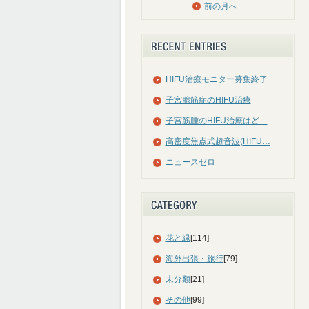
前の月へ
HIFU治療モニター募集終了
子宮腺筋症のHIFU治療
子宮筋腫のHIFU治療はど…
高密度焦点式超音波(HIFU…
ニュースゼロ
花と緑
[114]
海外出張・旅行
[79]
未分類
[21]
その他
[99]