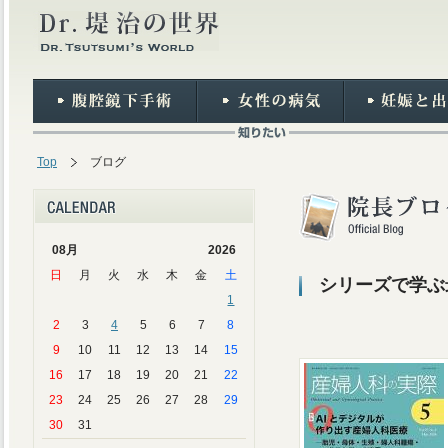
Top
ブログ
08月
2026
日
月
火
水
木
金
土
シリーズで学ぶ
1
2
3
4
5
6
7
8
9
10
11
12
13
14
15
16
17
18
19
20
21
22
23
24
25
26
27
28
29
30
31