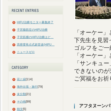
HIFU治療モニター募集終了
子宮腺筋症のHIFU治療
「オーケー」
子宮筋腫のHIFU治療はど…
下先生を見習
高密度焦点式超音波(HIFU…
ゴルフをご一
ニュースゼロ
「オーケー」
「サンキュー
できないのが
ご冥福をお祈
花と緑
[114]
海外出張・旅行
[79]
未分類
[21]
その他
[99]
アフタヌーンパ
拙文
[5]