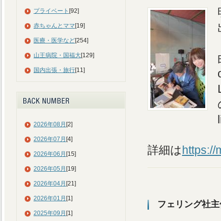
プライベート
[92]
赤ちゃんとママ
[19]
医療・医学など
[254]
山王病院・国福大
[129]
国内出張・旅行
[11]
2026年08月
[2]
2026年07月
[4]
詳細は
https:/
2026年06月
[15]
2026年05月
[19]
2026年04月
[21]
2026年01月
[1]
フェリング社主
2025年09月
[1]